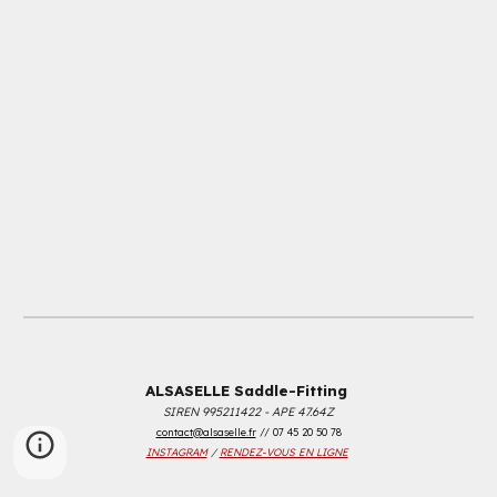
ALSASELLE Saddle-Fitting
SIREN 995211422 - APE 47.64Z
contact@alsaselle.fr
//
07 45 20 50 78
INSTAGRAM
/
RENDEZ-VOUS EN LIGNE